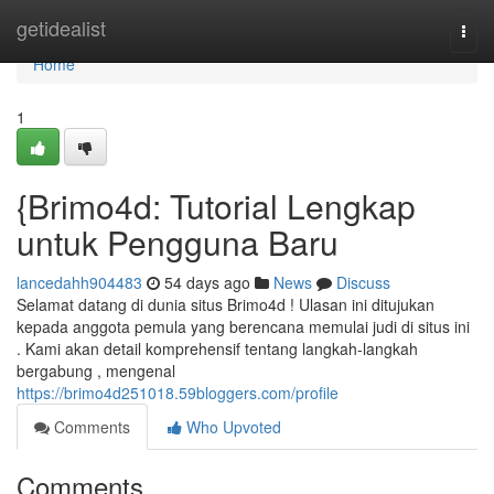
Home
getidealist
Togg
navi
Home
1
{Brimo4d: Tutorial Lengkap
untuk Pengguna Baru
lancedahh904483
54 days ago
News
Discuss
Selamat datang di dunia situs Brimo4d ! Ulasan ini ditujukan
kepada anggota pemula yang berencana memulai judi di situs ini
. Kami akan detail komprehensif tentang langkah-langkah
bergabung , mengenal
https://brimo4d251018.59bloggers.com/profile
Comments
Who Upvoted
Comments