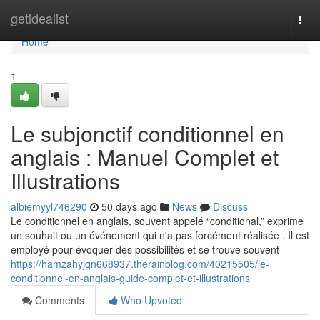
Home
getidealist
Togg
navi
Home
1
Le subjonctif conditionnel en
anglais : Manuel Complet et
Illustrations
albiemyyl746290
50 days ago
News
Discuss
Le conditionnel en anglais, souvent appelé “conditional,” exprime
un souhait ou un événement qui n'a pas forcément réalisée . Il est
employé pour évoquer des possibilités et se trouve souvent
https://hamzahyjqn668937.therainblog.com/40215505/le-
conditionnel-en-anglais-guide-complet-et-illustrations
Comments
Who Upvoted