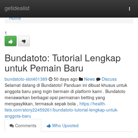
Home
getidealist
Togg
navi
Home
1
Bundatoto: Tutorial Lengkap
untuk Pemain Baru
bundatoto-slot401389
50 days ago
News
Discuss
Selamat datang di Bundatoto! Panduan ini dibuat khusus untuk
anggota baru yang ingin bermain di platform kami . Bundatoto
menawarkan berbagai opsi permainan betting yang
mengasyikkan, termasuk sepak bola ,
https://health-
lists.com/story22459261/bundatoto-tutorial-lengkap-untuk-
anggota-baru
Comments
Who Upvoted