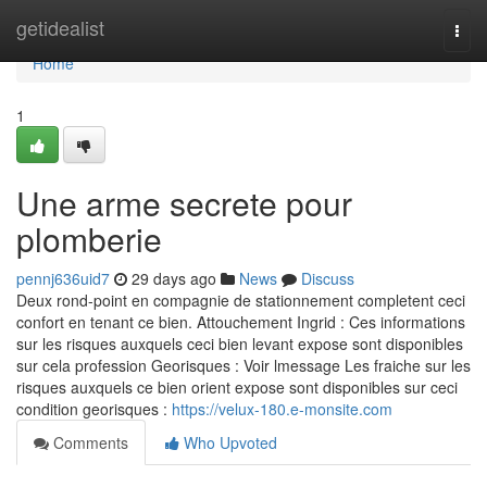
Home
getidealist
Togg
navi
Home
1
Une arme secrete pour
plomberie
pennj636uid7
29 days ago
News
Discuss
Deux rond-point en compagnie de stationnement completent ceci
confort en tenant ce bien. Attouchement Ingrid : Ces informations
sur les risques auxquels ceci bien levant expose sont disponibles
sur cela profession Georisques : Voir lmessage Les fraiche sur les
risques auxquels ce bien orient expose sont disponibles sur ceci
condition georisques :
https://velux-180.e-monsite.com
Comments
Who Upvoted